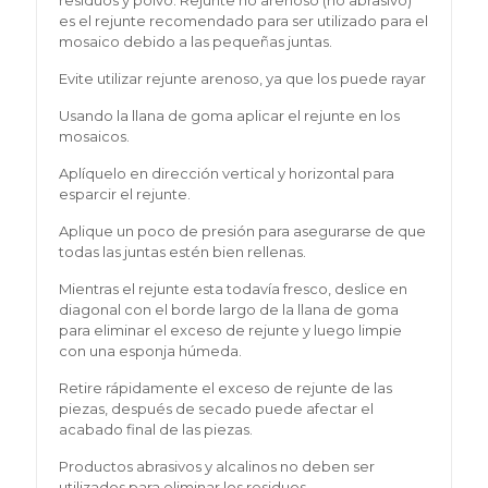
residuos y polvo. Rejunte no arenoso (no abrasivo)
es el rejunte recomendado para ser utilizado para el
mosaico debido a las pequeñas juntas.
Evite utilizar rejunte arenoso, ya que los puede rayar
Usando la llana de goma aplicar el rejunte en los
mosaicos.
Aplíquelo en dirección vertical y horizontal para
esparcir el rejunte.
Aplique un poco de presión para asegurarse de que
todas las juntas estén bien rellenas.
Mientras el rejunte esta todavía fresco, deslice en
diagonal con el borde largo de la llana de goma
para eliminar el exceso de rejunte y luego limpie
con una esponja húmeda.
Retire rápidamente el exceso de rejunte de las
piezas, después de secado puede afectar el
acabado final de las piezas.
Productos abrasivos y alcalinos no deben ser
utilizados para eliminar los residuos.