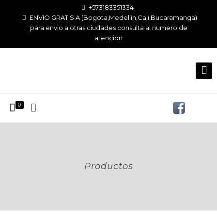
+573183351334
ENVIO GRATIS A (Bogota,Medellin,Cali,Bucaramanga)
para envio a otras ciudades consulta al numero de
atención
0
Productos