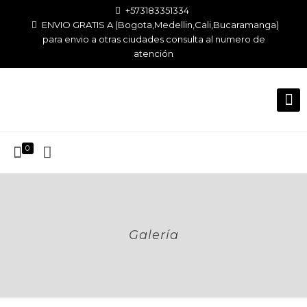
+573183351334
ENVIO GRATIS A (Bogota,Medellin,Cali,Bucaramanga)
para envio a otras ciudades consulta al numero de
atención
0
Galería