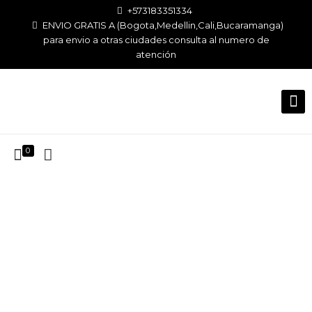
+573183351334
ENVIO GRATIS A (Bogota,Medellin,Cali,Bucaramanga)
para envio a otras ciudades consulta al numero de
atención
0