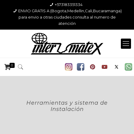
+573183351334
ENVIO GRATIS A (Bogota,Medellin,Cali,Bucaramanga)
para envio a otras ciudades consulta al numero de
atención
0
Herramientas y sistema de
Instalación