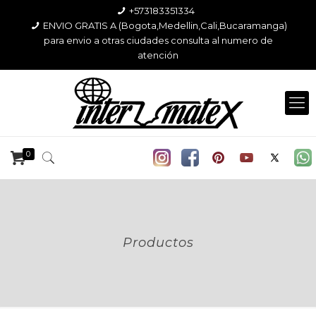
+573183351334
ENVIO GRATIS A (Bogota,Medellin,Cali,Bucaramanga)
para envio a otras ciudades consulta al numero de
atención
0
Productos