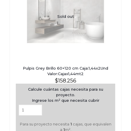
Sold out
Pulpis Grey Brillo 60×120 cm Caja:1,44x2Und
Valor:Cajax1,44mt2
$
158.256
Calcule cuántas cajas necesita para su
proyecto.
Ingrese los m² que necesita cubrir
Para su proyecto necesita
1
cajas, que equivalen
a
1
m².