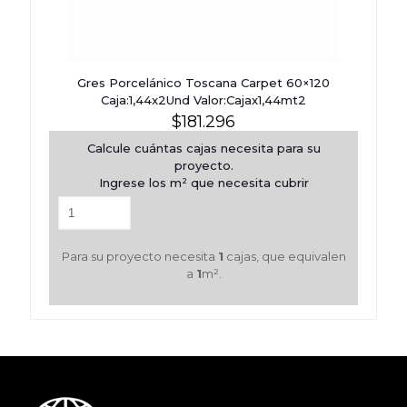
Gres Porcelánico Toscana Carpet 60×120
Caja:1,44x2Und Valor:Cajax1,44mt2
$
181.296
Calcule cuántas cajas necesita para su
proyecto.
Ingrese los m² que necesita cubrir
Para su proyecto necesita
1
cajas, que equivalen
a
1
m².