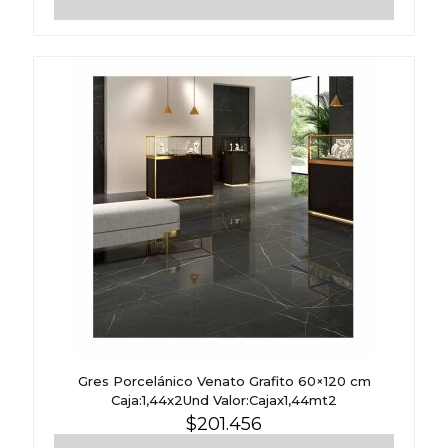
Gres Porcelánico Venato Grafito 60×120 cm
Caja:1,44x2Und Valor:Cajax1,44mt2
$
201.456