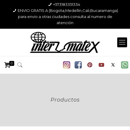
+573183351334
ENVIO GRATIS A (Bogota,Medellin,Cali,Bucaramanga)
para envio a otras ciudades consulta al numero de
atención
0
Productos