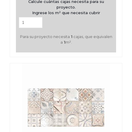
Calcule cuántas cajas necesita para su
proyecto.
Ingrese los m² que necesita cubrir
Para su proyecto necesita
1
cajas, que equivalen
a
1
m².