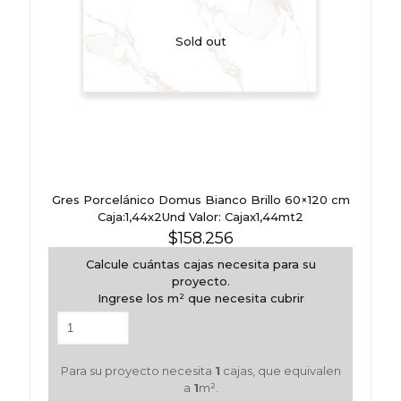
Sold out
Gres Porcelánico Domus Bianco Brillo 60×120 cm
Caja:1,44x2Und Valor: Cajax1,44mt2
$
158.256
Calcule cuántas cajas necesita para su
proyecto.
Ingrese los m² que necesita cubrir
Para su proyecto necesita
1
cajas, que equivalen
a
1
m².