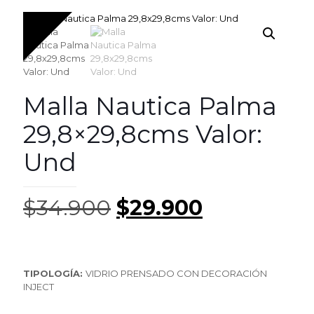
Malla Nautica Palma
29,8×29,8cms Valor:
Und
El
El
$
34.900
$
29.900
precio
precio
original
actual
era:
es:
TIPOLOGÍA:
VIDRIO PRENSADO CON DECORACIÓN
$34.900.
$29.900.
INJECT