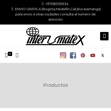
+573183351334
ENVIO GRATIS A (Bogota,Medellin,Cali,Bucaramanga)
para envio a otras ciudades consulta al numero de
atención
0
Productos