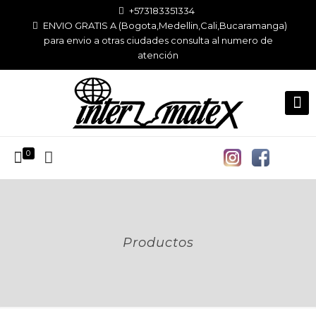
+573183351334
ENVIO GRATIS A (Bogota,Medellin,Cali,Bucaramanga)
para envio a otras ciudades consulta al numero de
atención
0
Productos