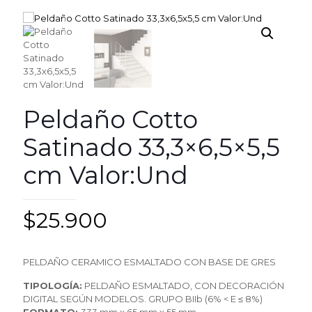
Peldaño Cotto
Satinado 33,3×6,5×5,5
cm Valor:Und
$
25.900
PELDAÑO CERAMICO ESMALTADO CON BASE DE GRES
TIPOLOGÍA:
PELDAÑO ESMALTADO, CON DECORACIÓN
DIGITAL SEGÚN MODELOS. GRUPO BIIb (6% < E ≤ 8%)
FORMATO:
333 mm x 65 mm x 55 mm