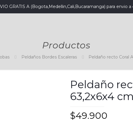
VIO GRATIS A (Bogota,Medellin,Cali,Bucaramanga) para envio a 
Productos
cobas
Peldaños Bordes Escaleras
Peldaño recto Coral 
Peldaño rec
63,2x6x4 cm
$
49.900