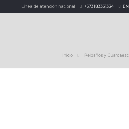
Línea de atención nacional
+573183351334
EN
Inicio
Peldaños y Guardaes