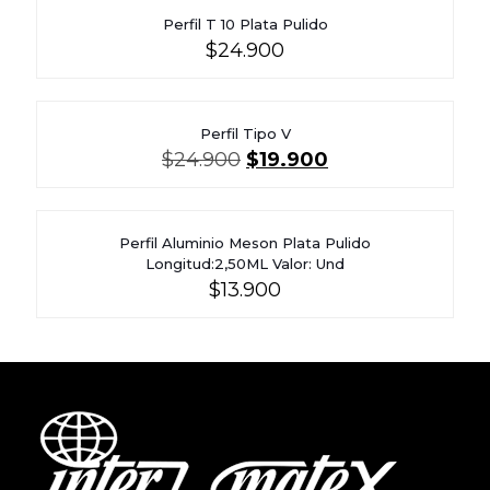
Perfil T 10 Plata Pulido
$
24.900
Perfil Tipo V
El
El
$
24.900
$
19.900
precio
precio
original
actual
era:
es:
$24.900.
$19.900.
Perfil Aluminio Meson Plata Pulido
Longitud:2,50ML Valor: Und
$
13.900