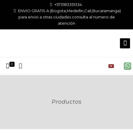
+573183351334
ENVIO GRATIS A (Bogota,Medellin,Cali,Bucaramanga)
para envio a otras ciudades consulta al numero de
atención
0
Productos