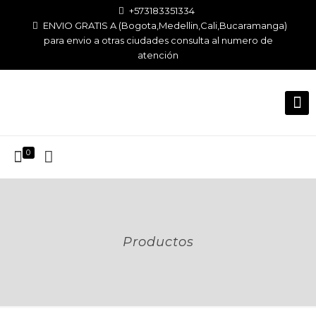
+573183351334
ENVIO GRATIS A (Bogota,Medellin,Cali,Bucaramanga)
para envio a otras ciudades consulta al numero de
atención
0
Productos