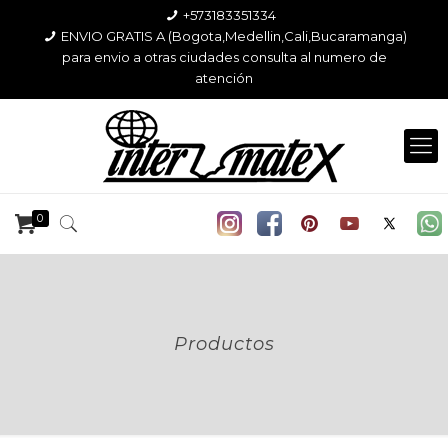
+573183351334
ENVIO GRATIS A (Bogota,Medellin,Cali,Bucaramanga)
para envio a otras ciudades consulta al numero de
atención
0
Productos