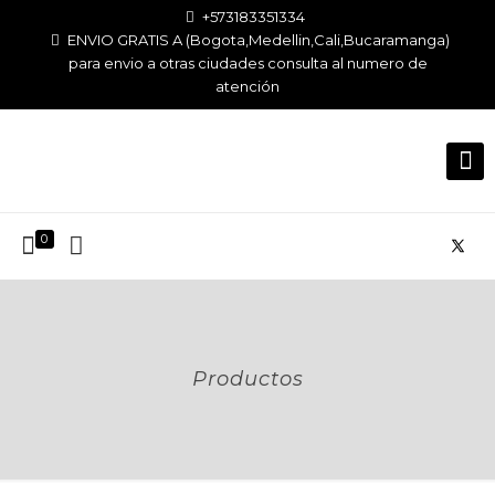
+573183351334
ENVIO GRATIS A (Bogota,Medellin,Cali,Bucaramanga)
para envio a otras ciudades consulta al numero de
atención
0
Productos