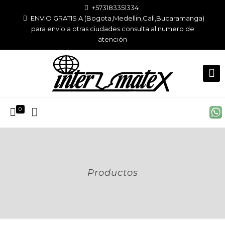
+573183351334
ENVIO GRATIS A (Bogota,Medellin,Cali,Bucaramanga)
para envio a otras ciudades consulta al numero de
atención
0
Productos