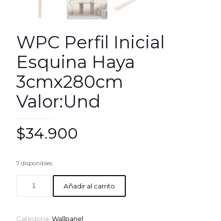
WPC Perfil Inicial
Esquina Haya
3cmx280cm
Valor:Und
$
34.900
7 disponibles
Añadir al carrito
Categoría:
Wallpanel