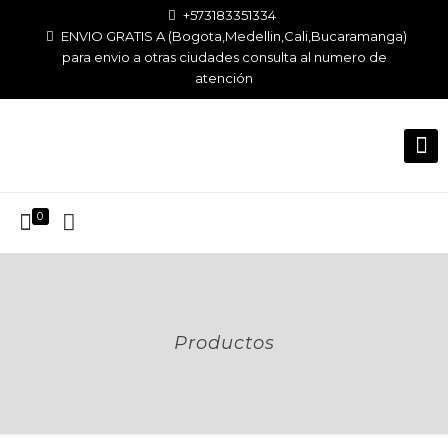
+573183351334
ENVIO GRATIS A (Bogota,Medellin,Cali,Bucaramanga)
para envio a otras ciudades consulta al numero de
atención
0
Productos