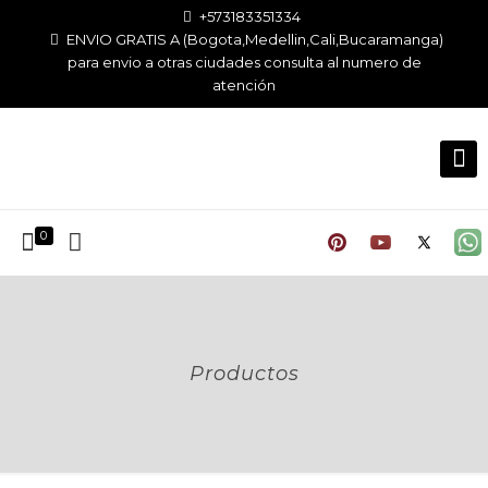
+573183351334
ENVIO GRATIS A (Bogota,Medellin,Cali,Bucaramanga)
para envio a otras ciudades consulta al numero de
atención
0
Productos