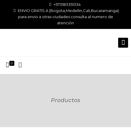
+573183351334
ENVIO GRATIS A (Bogota,Medellin,Cali,Bucaramanga)
para envio a otras ciudades consulta al numero de
atención
0
Productos