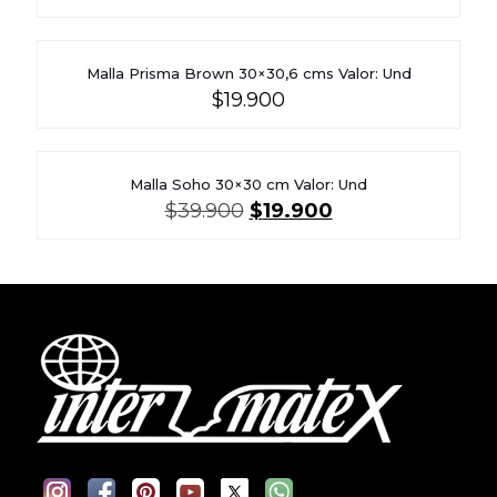
Malla Prisma Brown 30×30,6 cms Valor: Und
$
19.900
Malla Soho 30×30 cm Valor: Und
El
El
$
39.900
$
19.900
precio
precio
original
actual
era:
es:
$39.900.
$19.900.