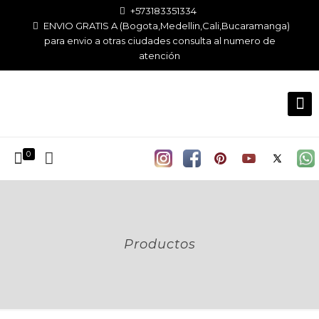
+573183351334
ENVIO GRATIS A (Bogota,Medellin,Cali,Bucaramanga)
para envio a otras ciudades consulta al numero de
atención
0
Productos