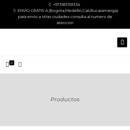
+573183351334
ENVIO GRATIS A (Bogota,Medellin,Cali,Bucaramanga)
para envio a otras ciudades consulta al numero de
atención
0
Productos