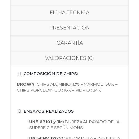
FICHA TÉCNICA
PRESENTACIÓN
GARANTÍA
VALORACIONES (0)
C
O
M
POS
ICI
Ó
N
DE
CHI
PS
:
BR
O
WN
:
CHIP
S
ALUMINI
O:
12
%
–
MARM
OL :
38
%
–
CHIP
S
P
O
RCELANIC
O
:
16
%
–
VIDRI
O
:
34
%
ENSAYOS REALIZADOS
UNE 67101 y 1M:
DUREZA AL RAYADO DE LA
SUPERFICIE SEGÚN MOHS.
UNE-ENV 12633:
VALOR DE LA RESISTENCIA