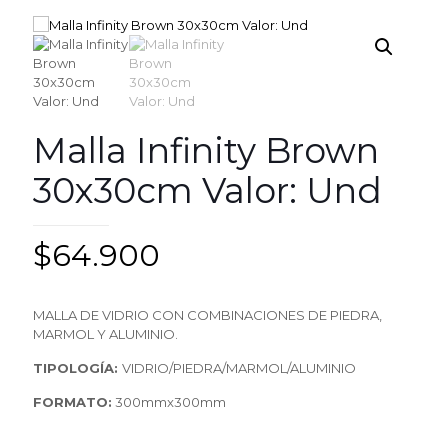
Malla Infinity Brown
30x30cm Valor: Und
$
64.900
MALL
A
D
E
VIDRI
O
C
ON
C
O
MBINACI
O
NE
S
D
E
PIEDRA
,
MARM
OL Y
ALUMINI
O.
TIPOLOGÍA:
VIDRI
O/
PIEDRA/MARM
O
L/ALUMINI
O
FORMATO:
300mmx300mm