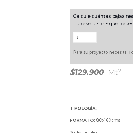
Calcule cuántas cajas ne
Ingrese los m² que neces
Para su proyecto necesita
1
c
$129.900
Mt²
TIPOLOGÍA:
FORMATO:
80x160cms
26 disponibles