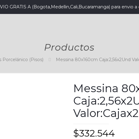
VIO GRATIS A (Bogota,Medellin,Cali,Bucaramanga) para envio a 
Productos
 Porcelánico (Pisos)
Messina 80x160cm Caja:2,56x2Und Val
Messina 80
Caja:2,56x2
Valor:Cajax
$
332.544