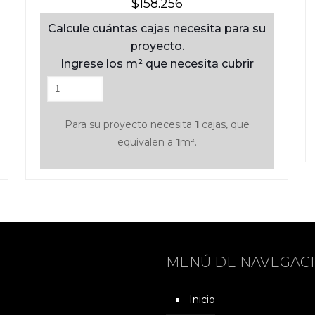
$
158.256
Calcule cuántas cajas necesita para su
proyecto.
Ingrese los m² que necesita cubrir
Para su proyecto necesita
1
cajas, que
equivalen a
1
m².
MENÚ DE NAVEGAC
Inicio