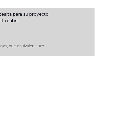
cesita para su proyecto.
ita cubrir
ajas, que equivalen a
1
m².