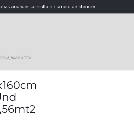
otras ciudades consulta al numero de atención
or:Cajax2,56mt2
x160cm
Und
2,56mt2