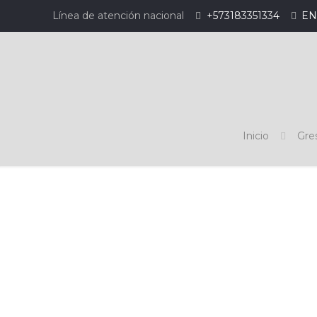
Línea de atención nacional
+573183351334
EN
Inicio
Gres