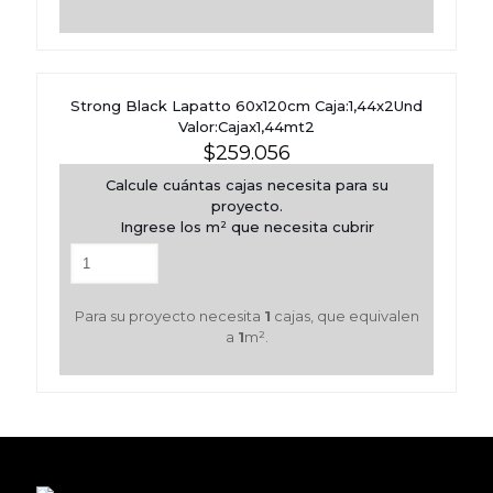
Strong Black Lapatto 60x120cm Caja:1,44x2Und
Valor:Cajax1,44mt2
$
259.056
Calcule cuántas cajas necesita para su
proyecto.
Ingrese los m² que necesita cubrir
Para su proyecto necesita
1
cajas, que equivalen
a
1
m².