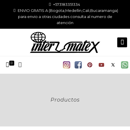
+573183351334
ENVIO GRATIS A (Bogota,Medellin,Cali,Bucaramanga)
para envio a otras ciudades consulta al numero de
atención
0
Productos