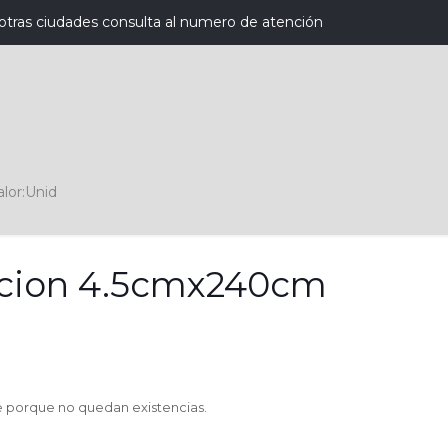
otras ciudades consulta al numero de atención
lor:Unid
sicion 4.5cmx240cm
e porque no quedan existencias.