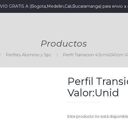
VIO GRATIS A (Bogota,Medellin,Cali,Bucaramanga) para envio a 
Productos
Perfiles Aluminio y Spc
Perfil Transicion 4.5cmx240cm Va
Perfil Tran
Valor:Unid
Este producto no está disponibl