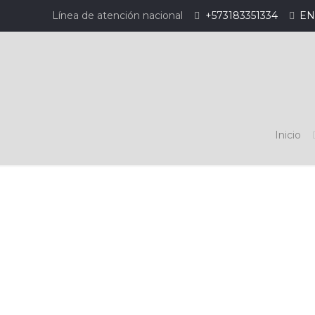
Línea de atención nacional
+573183351334
EN
Inicio