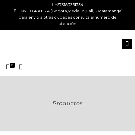
+573183351334
ENVIO GRATIS A (Bogota,Medellin,Cali,Bucaramanga)
para envio a otras ciudades consulta al numero de
atención
0
Productos