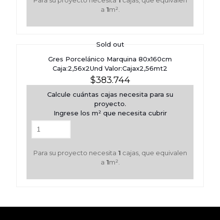
a
1
m².
Sold out
Gres Porcelánico Marquina 80x160cm
Caja:2,56x2Und Valor:Cajax2,56mt2
$
383.744
Calcule cuántas cajas necesita para su
proyecto.
Ingrese los m² que necesita cubrir
Para su proyecto necesita
1
cajas, que equivalen
a
1
m².