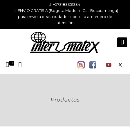
+573183351334
ENVIO GRATIS A (Bogota,Medellin,Cali,Bucaramanga)
para envio a otras ciudades consulta al numero de
atención
0
Productos