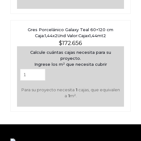
Gres Porcelánico Galaxy Teal 60×120 cm
Caja:1,44x2Und Valor:Cajax1,44mt2
$
172.656
Calcule cuántas cajas necesita para su
proyecto.
Ingrese los m² que necesita cubrir
Para su proyecto necesita
1
cajas, que equivalen
a
1
m².