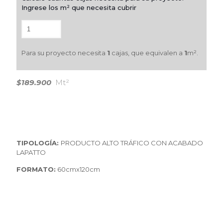
Ingrese los m² que necesita cubrir
Para su proyecto necesita
1
cajas, que equivalen a
1
m².
$189.900
Mt²
TIPOLOGÍA:
PRODUCTO ALTO TRÁFICO CON ACABADO
LAPATTO
FORMATO:
60cmx120cm