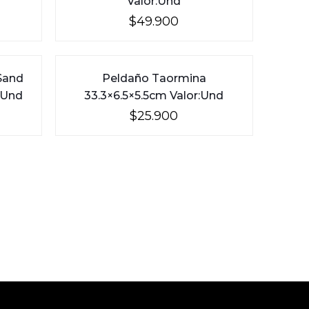
Valor:Und
$
49.900
Sand
Peldaño Taormina
:Und
33.3×6.5×5.5cm Valor:Und
$
25.900