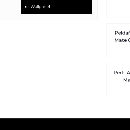
Wallpanel
Peldañ
Mate 6
Perfil 
Ma