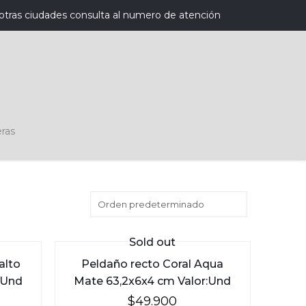
otras ciudades consulta al numero de atención
ras
Sold out
alto
Peldaño recto Coral Aqua
:Und
Mate 63,2x6x4 cm Valor:Und
$
49.900