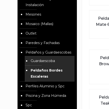
Instalación
Mesones
Pelda
Mosaico (Mallas)
Mate 6
Outlet
Paredes y Fachadas
Peldaños y Guardaescobas
Peld
Guardaescoba
Brow
Peldaños Bordes
Escaleras
Perfiles Aluminio y Spc
Piscina y Zona Húmeda
Peld
Tea
Spc