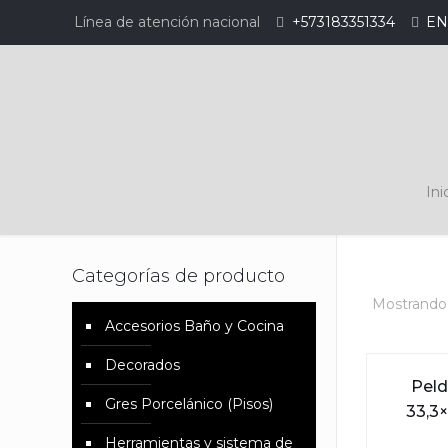
Línea de atención nacional
+573183351334
EN
Ini
Categorías de producto
Mostrando 
Accesorios Baño y Cocina
Decorados
Peld
Gres Porcelánico (Pisos)
33,3×
Herramientas y sistema de