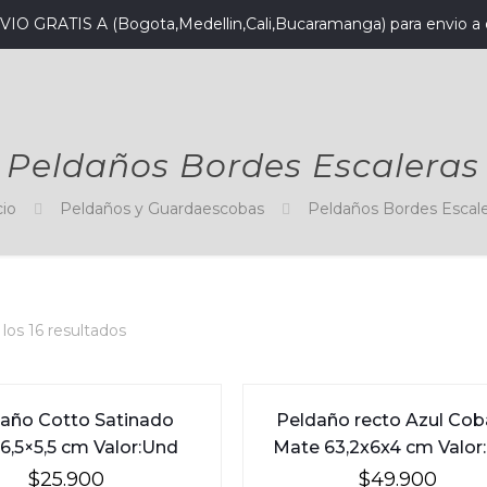
VIO GRATIS A (Bogota,Medellin,Cali,Bucaramanga) para envio a 
Peldaños Bordes Escaleras
cio
Peldaños y Guardaescobas
Peldaños Bordes Escale
los 16 resultados
año Cotto Satinado
Peldaño recto Azul Cob
6,5×5,5 cm Valor:Und
Mate 63,2x6x4 cm Valor
$
25.900
$
49.900