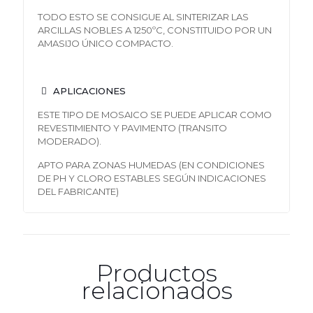
TO
D
O
ES
TO
S
E
C
O
NSI
G
U
E
A
L
SIN
T
ERI
Z
A
R
LA
S
ARCILLA
S
N
OBLES
A
1250ºC
,
C
O
NS
T
I
T
UID
O
P
OR
U
N
AMASIJ
O
ÚNIC
O
C
O
MPAC
TO.
APLICACIONES
ES
TE
T
IP
O
D
E
M
OS
AIC
O
S
E
PUED
E
APLICA
R
C
O
M
O
REVES
T
IMIEN
TO
Y
PAVIMEN
TO
(
T
RANSI
TO
M
O
DERAD
O
)
.
AP
TO
PAR
A
ZO
NA
S
HUMEDA
S
(E
N
C
O
NDICI
O
NE
S
D
E
P
H Y
CL
O
R
O
ES
T
ABLE
S
SE
G
Ú
N
INDICACI
O
NE
S
DE
L
F
ABRICAN
T
E
)
Productos
relacionados