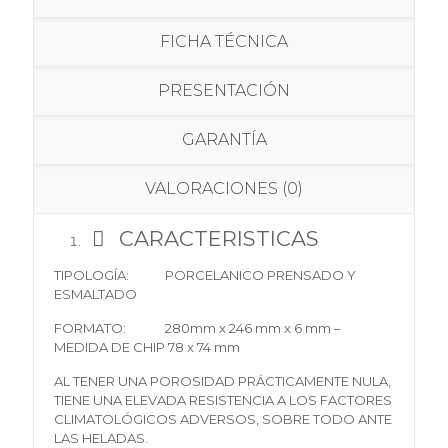
FICHA TÉCNICA
PRESENTACIÓN
GARANTÍA
VALORACIONES (0)
CARACTERISTICAS
T
I
PO
LO
G
Í
A
:
P
O
RCELANIC
O
PRENSAD
O
Y
ESMAL
T
AD
O
F
O
RM
ATO
:
280m
m
x
24
6
m
m
x
6
m
m
–
M
EDIDA DE CHIP
7
8
x
7
4
m
m
A
L
T
ENE
R
UN
A
P
O
R
OS
IDA
D
PRÁC
T
ICAMEN
TE
NULA
,
T
IEN
E
UN
A
ELEVAD
A
RESIS
T
ENCI
A
A
L
OS F
AC
TO
RE
S
CLIMA
TO
L
Ó
GIC
OS
ADVERS
OS,
S
OBRE
TO
D
O
AN
TE
LA
S
HELADAS
.