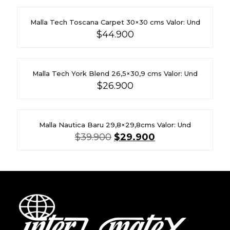
Malla Tech Toscana Carpet 30×30 cms Valor: Und
$
44.900
Malla Tech York Blend 26,5×30,9 cms Valor: Und
$
26.900
Malla Nautica Baru 29,8×29,8cms Valor: Und
El
El
$
39.900
$
29.900
precio
precio
original
actual
era:
es:
$39.900.
$29.900.