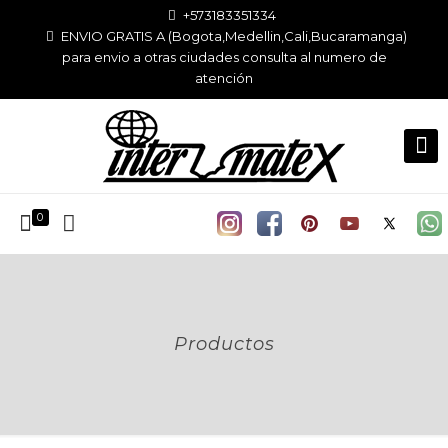
+573183351334
ENVIO GRATIS A (Bogota,Medellin,Cali,Bucaramanga)
para envio a otras ciudades consulta al numero de
atención
0
Productos