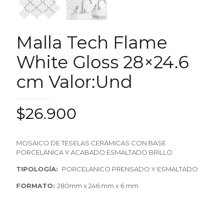
Malla Tech Flame
White Gloss 28×24.6
cm Valor:Und
$
26.900
M
OS
AIC
O
D
E
T
ESELA
S
CERÁMICA
S
C
ON
BAS
E
P
O
RCELÁNIC
A
Y
ACABAD
O
ESMAL
T
AD
O
BRILL
O.
TIPOLOGÍA:
PORCELANICO PRENSADO Y ESMALTADO
FORMATO:
280m
m
x
24
6
m
m
x
6
m
m