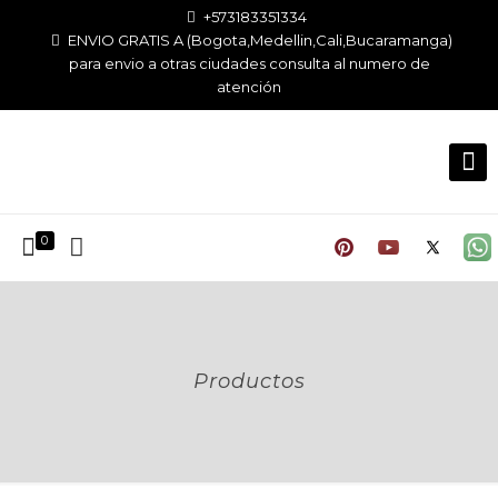
+573183351334
ENVIO GRATIS A (Bogota,Medellin,Cali,Bucaramanga)
para envio a otras ciudades consulta al numero de
atención
0
Productos